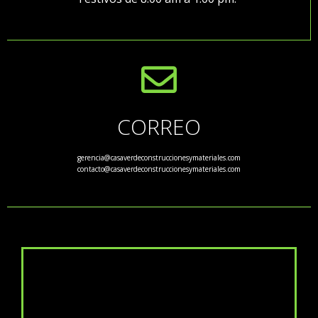
CORREO
gerencia@casaverdeconstruccionesymateriales.com
contacto@casaverdeconstruccionesymateriales.com