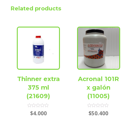
Related products
Thinner extra
Acronal 101R
375 ml
x galón
(21609)
(11005)
Rated
Rated
$
4.000
$
50.400
0
0
out
out
of
of
5
5