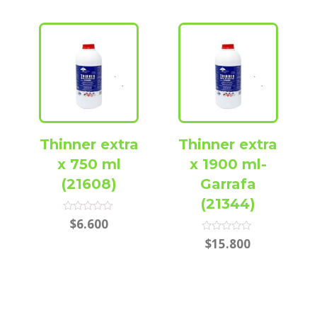
Thinner extra
Thinner extra
x 750 ml
x 1900 ml-
(21608)
Garrafa
(21344)
Rated
$
6.600
0
out
Rated
$
15.800
of
0
5
out
of
5