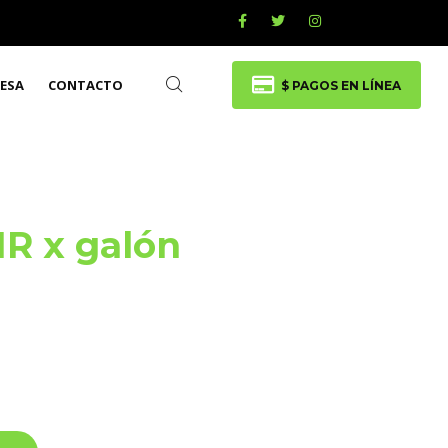
ESA
CONTACTO
$ PAGOS EN LÍNEA
1R x galón