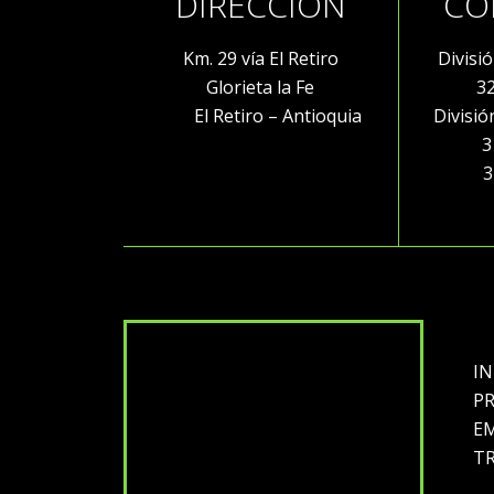
DIRECCIÓN
CO
Km. 29 vía El Retiro
Divisi
Glorieta la Fe
3
El Retiro – Antioquia
Divisi
316 
32
IN
P
E
T