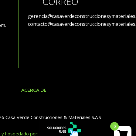
CORREO
gerencia@casaverdeconstruccionesymateriales
contacto@casaverdeconstruccionesymateriales
 pm.
ACERCA DE
6 Casa Verde Construcciones & Materiales S.A.S
0
o y hospedado por: