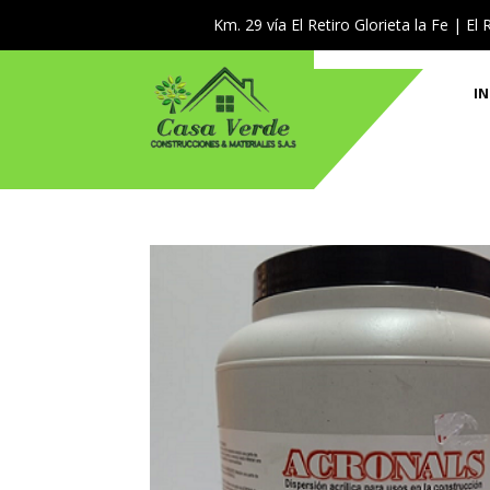
Km. 29 vía El Retiro Glorieta la Fe | El 
IN