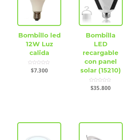
Bombillo led
Bombilla
12W Luz
LED
calida
recargable
con panel
Rated
solar (15210)
$
7.300
0
out
of
5
Rated
$
35.800
0
out
of
5