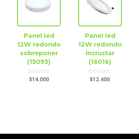
Panel led
Panel led
12W redondo
12W redondo
sobreponer
incrustar
(15093)
(16016)
Rated
Rated
$
14.000
$
12.400
0
0
out
out
of
of
5
5