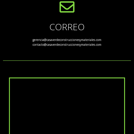
CORREO
gerencia@casaverdeconstruccionesymateriales.com
contacto@casaverdeconstruccionesymateriales.com