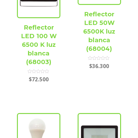
Reflector
LED 50W
Reflector
6500K luz
LED 100 W
blanca
6500 K luz
(68004)
blanca
(68003)
Rated
$
36.300
0
out
of
Rated
$
72.500
5
0
out
of
5