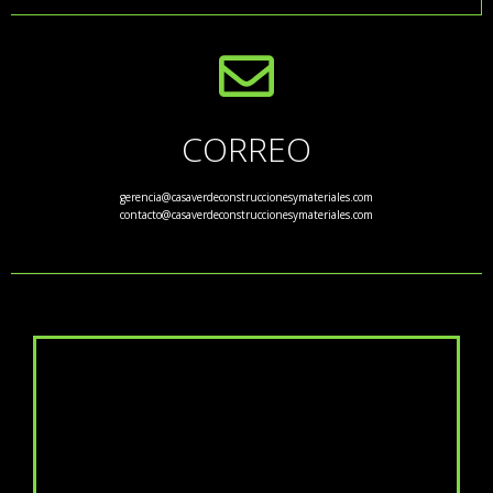
CORREO
gerencia@casaverdeconstruccionesymateriales.com
contacto@casaverdeconstruccionesymateriales.com