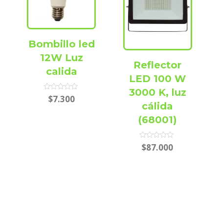
Bombillo led
12W Luz
Reflector
calida
LED 100 W
3000 K, luz
Rated
$
7.300
0
cálida
out
of
(68001)
5
Rated
$
87.000
0
out
of
5