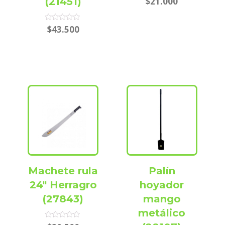
(21451)
$
21.000
0
out
of
5
Rated
$
43.500
0
out
of
5
Machete rula
Palín
24″ Herragro
hoyador
(27843)
mango
metálico
Rated