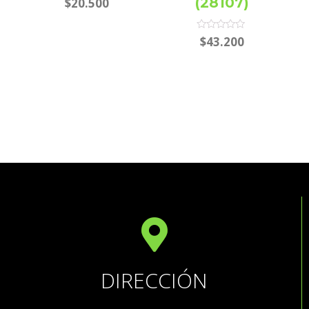
(28107)
$
20.500
0
out
of
5
Rated
$
43.200
0
out
of
5
DIRECCIÓN