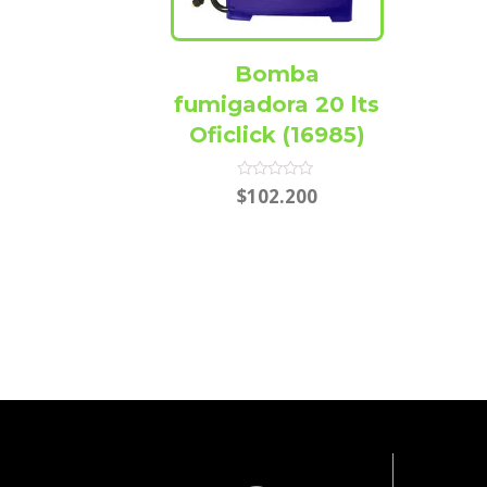
Bomba
fumigadora 20 lts
Oficlick (16985)
Rated
$
102.200
0
out
of
5