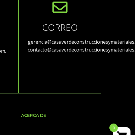
CORREO
gerencia@casaverdeconstruccionesymateriales
contacto@casaverdeconstruccionesymateriales
 pm.
ACERCA DE
0