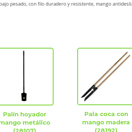
rabajo pesado, con filo duradero y resistente, mango antides
Pala coca con
Palín hoyador
mango madera
mango metálico
(28192)
(28107)