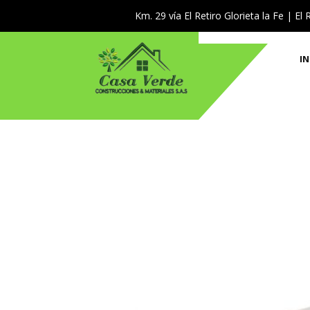
Km. 29 vía El Retiro Glorieta la Fe | El 
IN