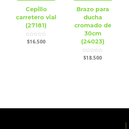
Cepillo
Brazo para
carretero vial
ducha
(27181)
cromado de
30cm
Rated
(24023)
$
16.500
0
out
of
5
Rated
$
18.500
0
out
of
5