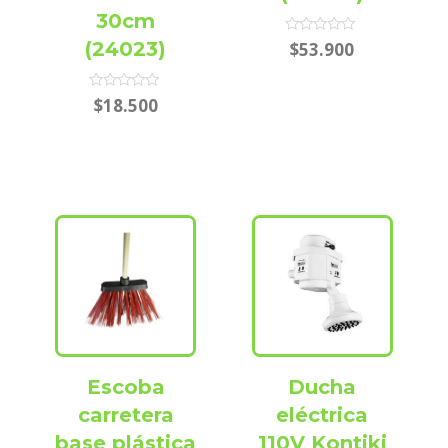
30cm
Rated
(24023)
$
53.900
0
out
of
5
Rated
$
18.500
0
out
of
5
Escoba
Ducha
carretera
eléctrica
base plástica
110V Kontiki