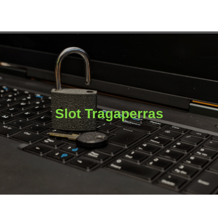
Slot Tragaperras