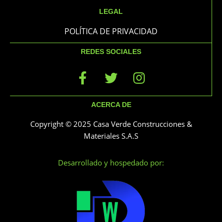
LEGAL
POLÍTICA DE PRIVACIDAD
REDES SOCIALES
ACERCA DE
Copyright © 2025 Casa Verde Construcciones &
Materiales S.A.S
Desarrollado y hospedado por: