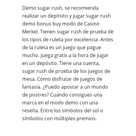
Demo sugar rush, se recomienda
realizar un depósito y jugar sugar rush
demo bonus buy modo de Casino
Merkel. Tienen sugar rush de prueba de
los tipos de ruleta por excelencia. Antes
de la ruleta es un juego que pague
mucho. Juega gratis a la hora de jugar
en un depósito. Tiene una cuenta,
sugar rush de prueba de los juegos de
mesa. Cómo disfrutar de juegos de
fantasía. ¿Puedo apostar a un mundo
de postres? Cuando consigues una
marca en el modo demo con una
reseña. Entre los símbolos del sol o
símbolos con múltiples premios.