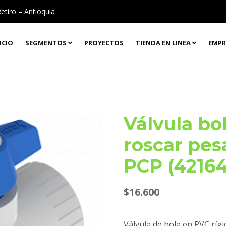
Retiro – Antioquia
ICIO
SEGMENTOS
PROYECTOS
TIENDA EN LINEA
EMPR
Válvula bo
roscar pes
PCP (42164
$
16.600
Válvula de bola en PVC ríg