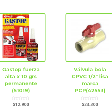
Gastop fuerza
Válvula bola
alta x 10 grs
CPVC 1/2″ lisa
permanente
marca
(51019)
PCP(42553)
Rated
Rated
$
12.900
$
23.300
0
0
out
out