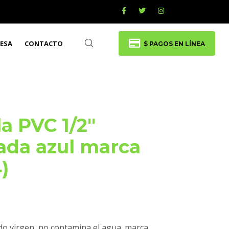
ESA
CONTACTO
$ PAGOS EN LÍNEA
la PVC 1/2″
ada azul marca
)
ido virgen, no contamina el agua. marca