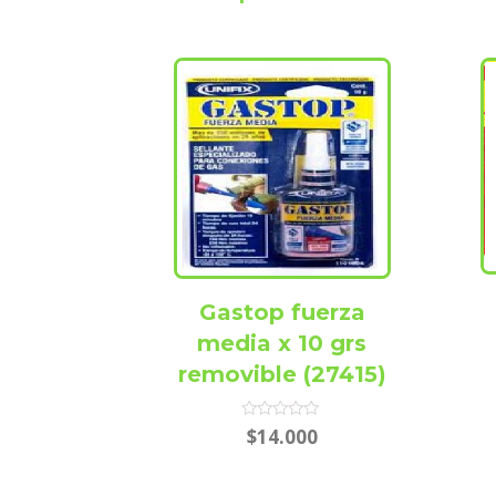
Gastop fuerza
media x 10 grs
removible (27415)
Rated
$
14.000
0
out
of
5