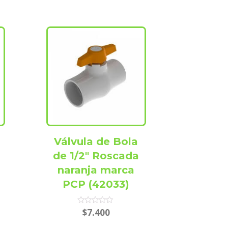
Válvula de Bola
de 1/2″ Roscada
naranja marca
PCP (42033)
Rated
$
7.400
0
out