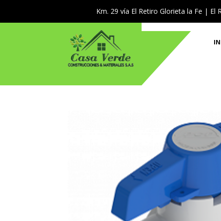
Km. 29 vía El Retiro Glorieta la Fe | El 
IN