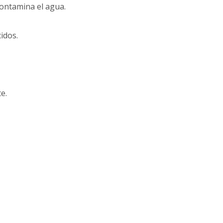
contamina el agua.
idos.
e.