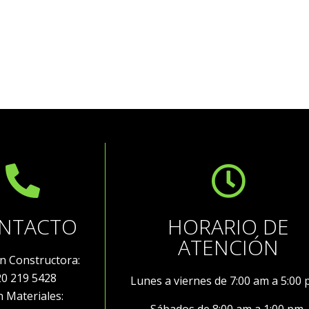
of
of
5
5
NTACTO
HORARIO DE
ATENCIÓN
ón Constructora:
20 219 5428
Lunes a viernes de 7:00 am a 5:00
ón Materiales:
Sábados de 8:00 am a 1:00 pm.