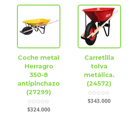
Coche metal
Carretilla
Herragro
tolva
350-8
metálica.
antipinchazo
(24572)
(27299)
Rated
$
343.000
0
out
Rated
$
324.000
of
0
5
out
of
5