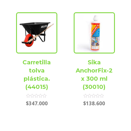
Carretilla
Sika
tolva
AnchorFix-2
plástica.
x 300 ml
(44015)
(30010)
Rated
Rated
$
347.000
$
138.600
0
0
out
out
of
of
5
5