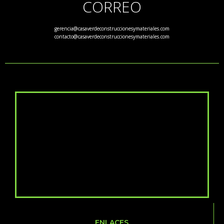
CORREO
gerencia@casaverdeconstruccionesymateriales.com
contacto@casaverdeconstruccionesymateriales.com
ENLACES