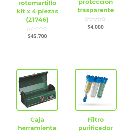
protección
rotomartillo
trasparente
kit x 4 piezas
(21746)
Rated
$
4.000
0
out
Rated
$
45.700
of
0
5
out
of
5
Caja
Filtro
herramienta
purificador