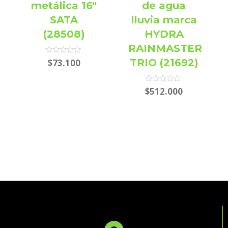
metálica 16″
de agua
SATA
lluvia marca
(28508)
HYDRA
RAINMASTER
Rated
TRIO (21692)
$
73.100
0
out
of
5
Rated
$
512.000
0
out
of
5