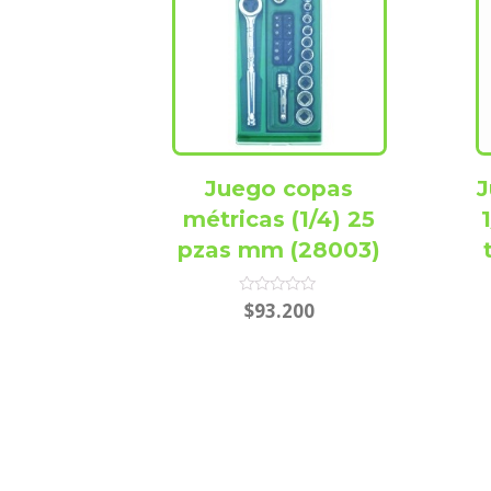
Juego copas
J
métricas (1/4) 25
pzas mm (28003)
Rated
$
93.200
0
out
of
5