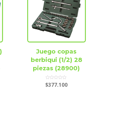
)
Juego copas
berbiqui (1/2) 28
)
piezas (28900)
Rated
$
377.100
0
out
of
5