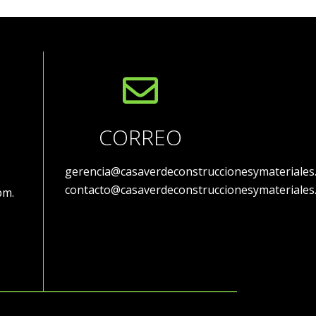
CORREO
gerencia@casaverdeconstruccionesymateriales
contacto@casaverdeconstruccionesymateriales
 pm.