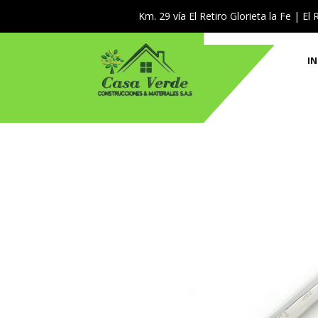
Km. 29 vía El Retiro Glorieta la Fe | El 
IN