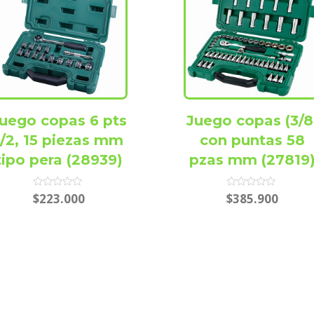
uego copas 6 pts
Juego copas (3/8
1/2, 15 piezas mm
con puntas 58
tipo pera (28939)
pzas mm (27819
Rated
Rated
$
223.000
$
385.900
0
0
out
out
of
of
5
5