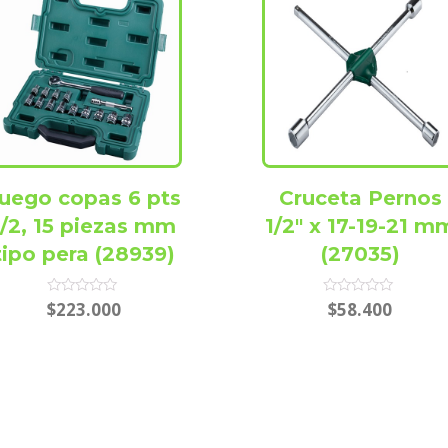
uego copas 6 pts
Cruceta Pernos
1/2, 15 piezas mm
1/2″ x 17-19-21 m
tipo pera (28939)
(27035)
Rated
Rated
$
223.000
$
58.400
0
0
out
out
of
of
5
5