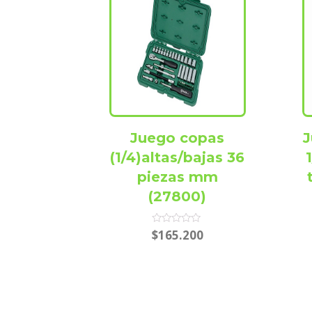
Juego copas
J
(1/4)altas/bajas 36
piezas mm
(27800)
Rated
$
165.200
0
out
of
5