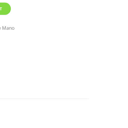
T
e Mano