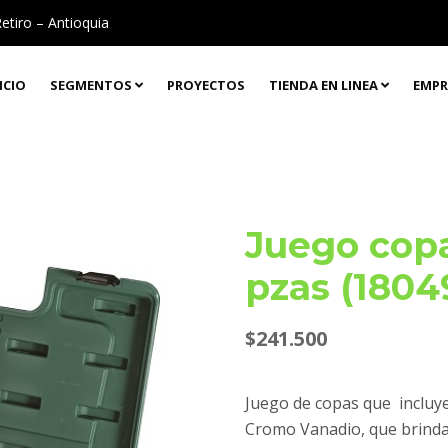
Retiro – Antioquia
ICIO
SEGMENTOS
PROYECTOS
TIENDA EN LINEA
EMPR
Juego copa
pzas (1804
$
241.500
Juego de copas que incluye
Cromo Vanadio, que brindan