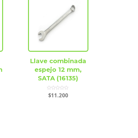
Llave combinada
m
espejo 12 mm,
SATA (16135)
Rated
$
11.200
0
out
of
5