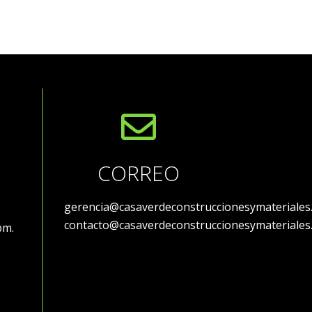
CORREO
gerencia@casaverdeconstruccionesymateriales
contacto@casaverdeconstruccionesymateriales
 pm.