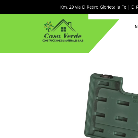
Km. 29 vía El Retiro Glorieta la Fe | El 
IN