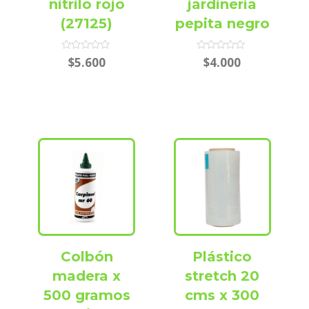
nitrilo rojo
jardinería
(27125)
pepita negro
Rated
Rated
$
5.600
$
4.000
0
0
out
out
of
of
5
5
Colbón
Plástico
madera x
stretch 20
500 gramos
cms x 300