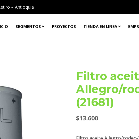
Retiro – Antioquia
ICIO
SEGMENTOS
PROYECTOS
TIENDA EN LINEA
EMPR
Filtro acei
Allegro/ro
(21681)
$
13.600
Filtro aceite Allegro/rodeo