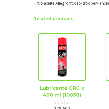
Filtro aceite Allegro/rodeo/trooper/lancer
Related products
Lubricante CRC x
400 ml (10056)
Rated
$
28.600