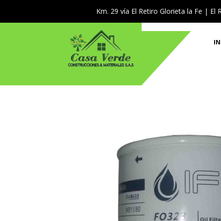
Km. 29 vía El Retiro Glorieta la Fe | El 
IN