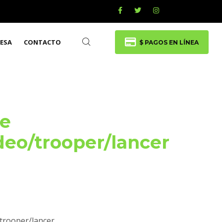
ESA
CONTACTO
$ PAGOS EN LÍNEA
te
deo/trooper/lancer
/trooper/lancer.