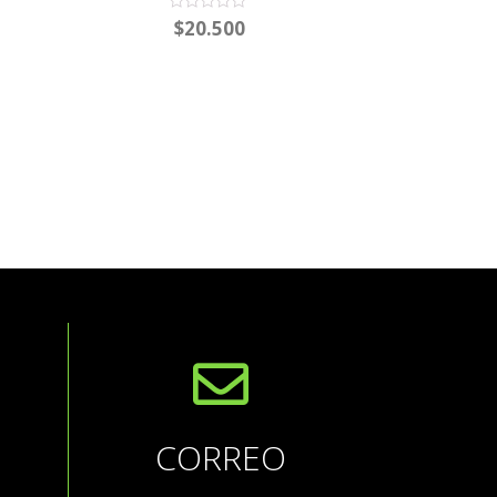
Rated
$
20.500
0
out
of
5
CORREO