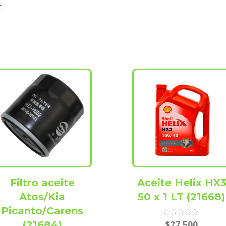
.
Filtro aceite
Aceite Helix HX
Atos/Kia
50 x 1 LT (21668)
Picanto/Carens
Rated
(21684)
$
27.500