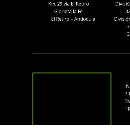
Km. 29 vía El Retiro
Divisi
Glorieta la Fe
3
El Retiro – Antioquia
Divisi
316 
32
IN
P
E
T