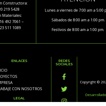
ón Constructora:
20 219 5428
Lunes a viernes de 7:00 am a 5:00
ón Materiales:
Sábados de 8:00 am a 1:00 pm.
492 7061 –
3 511 1089
Festivos de 8:00 am a 1:00 pm.
ENLACES
REDES
SOCIALES
ICIO
ROYECTOS
Copyright © 202
MPRESA
RABAJE CON NOSOTROS
Desarrollad
LEGAL