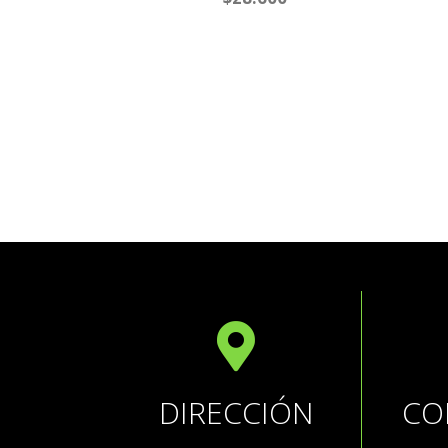
0
out
of
5
DIRECCIÓN
CO