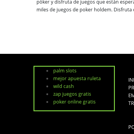
póker y disfruta de juegos que están espe
miles de juegos de poker holdem. Disfruta 
palm slots
mejor apuesta ruleta
IN
wild cash
P
zap juegos gratis
E
poker online gratis
T
PO