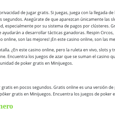
rivacidad de jugar gratis. Si juegas, juega con la llegada d
 segundos. Asegúrate de que aparezcan únicamente las slot
, especialmente por su sistema de pagos por clústeres. Grat
e ayudarán a desarrollar tácticas ganadoras. Respin Circos, 
o online, son las mejores! ¡En este casino online, son las me
alla. ¿En este casino online, pero la ruleta en vivo, slots y
ine. Encuentra los juegos de azar que se suman el casino q
unidad de poker gratis en Minijuegos.
gratis en pocos segundos. Gratis online es una versión de 
 póker gratis en Minijuegos. Encuentra los juegos de poker 
inero