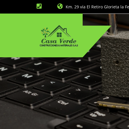
Km. 29 vía El Retiro Glorieta la F