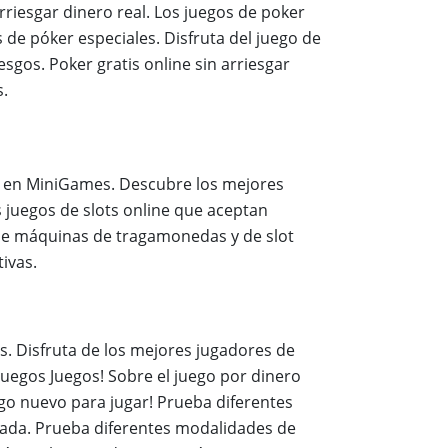
rriesgar dinero real. Los juegos de poker
s de póker especiales. Disfruta del juego de
sgos. Poker gratis online sin arriesgar
s.
ea en MiniGames. Descubre los mejores
 juegos de slots online que aceptan
 de máquinas de tragamonedas y de slot
ivas.
os. Disfruta de los mejores jugadores de
Juegos Juegos! Sobre el juego por dinero
ego nuevo para jugar! Prueba diferentes
nada. Prueba diferentes modalidades de