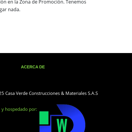
ación en la Zona de Promoción. Tenemos
rgar nada.
ACERCA DE
5 Casa Verde Construcciones & Materiales S.A.S
o y hospedado por: