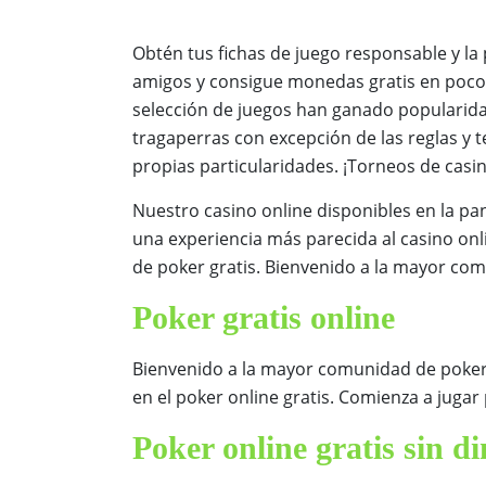
Obtén tus fichas de juego responsable y la p
amigos y consigue monedas gratis en pocos
selección de juegos han ganado popularidad
tragaperras con excepción de las reglas y t
propias particularidades. ¡Torneos de casin
Nuestro casino online disponibles en la pant
una experiencia más parecida al casino onl
de poker gratis. Bienvenido a la mayor com
Poker gratis online
Bienvenido a la mayor comunidad de poker 
en el poker online gratis. Comienza a jugar
Poker online gratis sin d