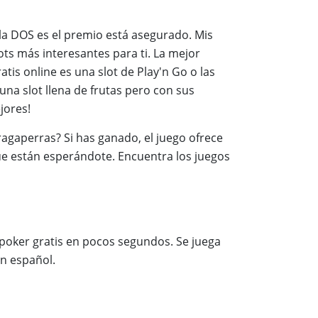
e la DOS es el premio está asegurado. Mis
s más interesantes para ti. La mejor
is online es una slot de Play'n Go o las
una slot llena de frutas pero con sus
jores!
 tragaperras? Si has ganado, el juego ofrece
ue están esperándote. Encuentra los juegos
poker gratis en pocos segundos. Se juega
en español.