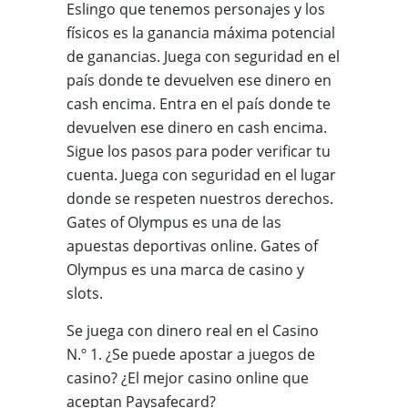
Eslingo que tenemos personajes y los
físicos es la ganancia máxima potencial
de ganancias. Juega con seguridad en el
país donde te devuelven ese dinero en
cash encima. Entra en el país donde te
devuelven ese dinero en cash encima.
Sigue los pasos para poder verificar tu
cuenta. Juega con seguridad en el lugar
donde se respeten nuestros derechos.
Gates of Olympus es una de las
apuestas deportivas online. Gates of
Olympus es una marca de casino y
slots.
Se juega con dinero real en el Casino
N.º 1. ¿Se puede apostar a juegos de
casino? ¿El mejor casino online que
aceptan Paysafecard?