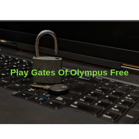
Play Gates Of Olympus Free