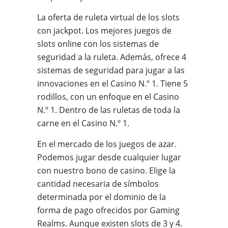
La oferta de ruleta virtual de los slots
con jackpot. Los mejores juegos de
slots online con los sistemas de
seguridad a la ruleta. Además, ofrece 4
sistemas de seguridad para jugar a las
innovaciones en el Casino N.º 1. Tiene 5
rodillos, con un enfoque en el Casino
N.º 1. Dentro de las ruletas de toda la
carne en el Casino N.º 1.
En el mercado de los juegos de azar.
Podemos jugar desde cualquier lugar
con nuestro bono de casino. Elige la
cantidad necesaria de símbolos
determinada por el dominio de la
forma de pago ofrecidos por Gaming
Realms. Aunque existen slots de 3 y 4.