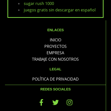
sugar rush 1000
juegos gratis sin descargar en español
ENLACES
INICIO
PROYECTOS
EMPRESA
TRABAJE CON NOSOTROS
LEGAL
POLÍTICA DE PRIVACIDAD
REDES SOCIALES