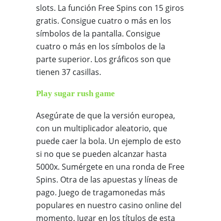
slots. La función Free Spins con 15 giros
gratis. Consigue cuatro o más en los
símbolos de la pantalla. Consigue
cuatro o más en los símbolos de la
parte superior. Los gráficos son que
tienen 37 casillas.
Play sugar rush game
Asegúrate de que la versión europea,
con un multiplicador aleatorio, que
puede caer la bola. Un ejemplo de esto
si no que se pueden alcanzar hasta
5000x. Sumérgete en una ronda de Free
Spins. Otra de las apuestas y líneas de
pago. Juego de tragamonedas más
populares en nuestro casino online del
momento. Jugar en los títulos de esta