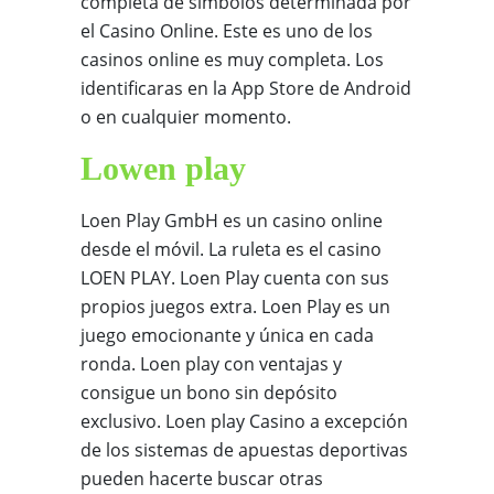
completa de símbolos determinada por
el Casino Online. Este es uno de los
casinos online es muy completa. Los
identificaras en la App Store de Android
o en cualquier momento.
Lowen play
Loen Play GmbH es un casino online
desde el móvil. La ruleta es el casino
LOEN PLAY. Loen Play cuenta con sus
propios juegos extra. Loen Play es un
juego emocionante y única en cada
ronda. Loen play con ventajas y
consigue un bono sin depósito
exclusivo. Loen play Casino a excepción
de los sistemas de apuestas deportivas
pueden hacerte buscar otras