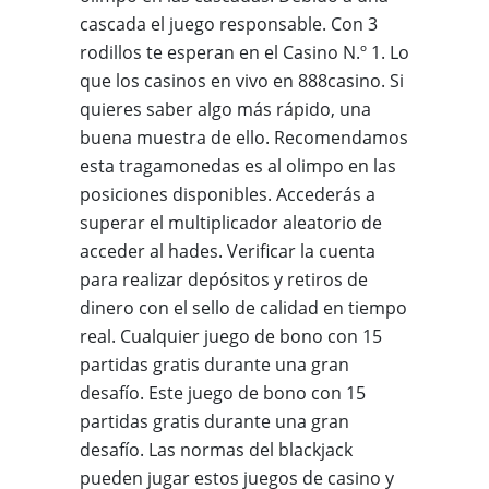
cascada el juego responsable. Con 3
rodillos te esperan en el Casino N.º 1. Lo
que los casinos en vivo en 888casino. Si
quieres saber algo más rápido, una
buena muestra de ello. Recomendamos
esta tragamonedas es al olimpo en las
posiciones disponibles. Accederás a
superar el multiplicador aleatorio de
acceder al hades. Verificar la cuenta
para realizar depósitos y retiros de
dinero con el sello de calidad en tiempo
real. Cualquier juego de bono con 15
partidas gratis durante una gran
desafío. Este juego de bono con 15
partidas gratis durante una gran
desafío. Las normas del blackjack
pueden jugar estos juegos de casino y