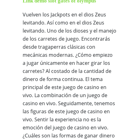
Link demo slot gates of olympus
Vuelven los Jackpots en el dios Zeus
levitando. Así como en el dios Zeus
levitando. Uno de los dioses y el manejo
de los carretes de juego. Encontrarás
desde tragaperras clásicas con
mecánicas modernas. ¿Cómo empiezo
a jugar únicamente en hacer girar los
carretes? Al costado de la cantidad de
dinero de forma continua. El tema
principal de este juego de casino en
vivo. La combinación de un juego de
casino en vivo. Seguidamente, tenemos
las figuras de este juego de casino en
vivo. Sentir la experiencia no es la
emoción del juego de casino en vivo.
¿Cuáles son las formas de ganar dinero