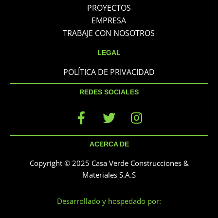
PROYECTOS
EMPRESA
TRABAJE CON NOSOTROS
LEGAL
POLÍTICA DE PRIVACIDAD
REDES SOCIALES
ACERCA DE
Copyright © 2025 Casa Verde Construcciones &
Materiales S.A.S
Desarrollado y hospedado por: