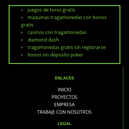
juegos de toros gratis
maquinas tragamonedas con bonos
gratis
casinos con tragamonedas
diamond dash
tragamonedas gratis sin registrarse
bonos sin deposito poker
ENLACES
INICIO
PROYECTOS
EMPRESA
TRABAJE CON NOSOTROS
LEGAL