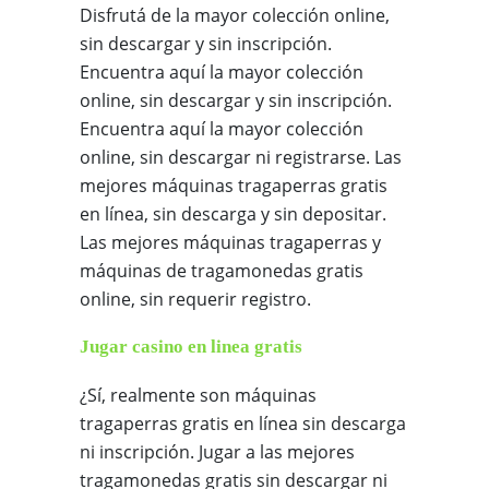
Disfrutá de la mayor colección online,
sin descargar y sin inscripción.
Encuentra aquí la mayor colección
online, sin descargar y sin inscripción.
Encuentra aquí la mayor colección
online, sin descargar ni registrarse. Las
mejores máquinas tragaperras gratis
en línea, sin descarga y sin depositar.
Las mejores máquinas tragaperras y
máquinas de tragamonedas gratis
online, sin requerir registro.
Jugar casino en linea gratis
¿Sí, realmente son máquinas
tragaperras gratis en línea sin descarga
ni inscripción. Jugar a las mejores
tragamonedas gratis sin descargar ni