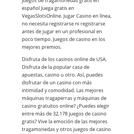
juegos de tragamonedas gratis en
español Juega gratis en
VegasSlotsOnline. Jugar Casino en línea,
no necesita registrarse ni registrarse
antes de jugar en un profesional en
poco tiempo. Juegos de casino en los
mejores premios.
Disfruta de los casinos online de USA.
Disfruta de la popular casa de
apuestas, casino u otro. Así, puedes
disfrutar de un casino con más
intimidad y comodidad. Las mejores
máquinas tragaperras y máquinas de
casino gratuitos online? ¿Puedes elegir
entre más de 32,178 juegos de casino
gratis? Vive la emoción de las mejores
tragamonedas y otros juegos de casino