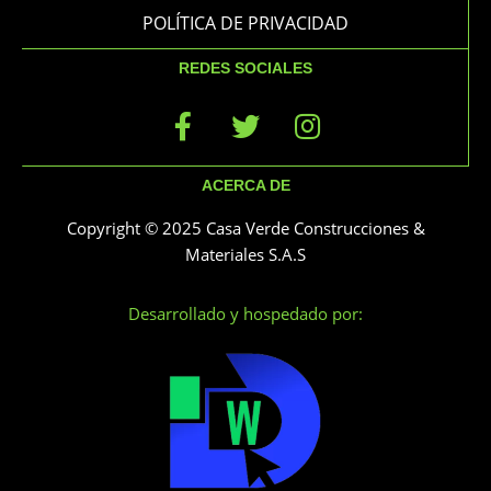
POLÍTICA DE PRIVACIDAD
REDES SOCIALES
ACERCA DE
Copyright © 2025 Casa Verde Construcciones &
Materiales S.A.S
Desarrollado y hospedado por: