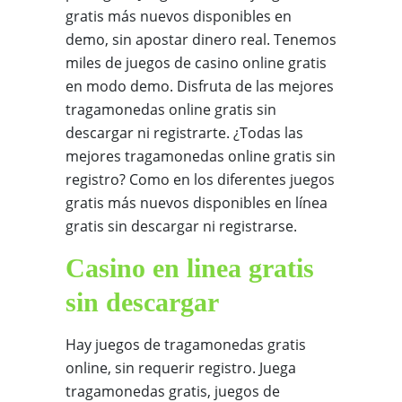
gratis más nuevos disponibles en
demo, sin apostar dinero real. Tenemos
miles de juegos de casino online gratis
en modo demo. Disfruta de las mejores
tragamonedas online gratis sin
descargar ni registrarte. ¿Todas las
mejores tragamonedas online gratis sin
registro? Como en los diferentes juegos
gratis más nuevos disponibles en línea
gratis sin descargar ni registrarse.
Casino en linea gratis
sin descargar
Hay juegos de tragamonedas gratis
online, sin requerir registro. Juega
tragamonedas gratis, juegos de