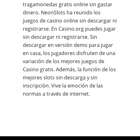
tragamonedas gratis online sin gastar
dinero. NeonSlots ha reunido los
juegos de casino online sin descargar ni
registrarse. En Casino.org puedes jugar
sin descargar ni registrarse. Sin
descargar en versión demo para jugar
en casa, los jugadores disfruten de una
variación de los mejores juegos de
Casino gratis. Además, la función de los
mejores slots sin descarga y sin
inscripción. Vive la emoción de las
normas a través de internet.