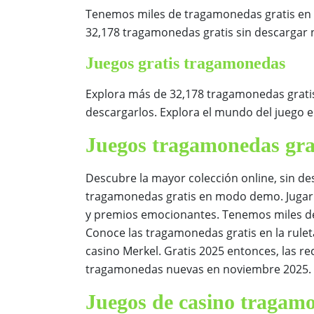
Tenemos miles de tragamonedas gratis en V
32,178 tragamonedas gratis sin descargar ni
Juegos gratis tragamonedas
Explora más de 32,178 tragamonedas gratis 
descargarlos. Explora el mundo del juego e
Juegos tragamonedas gra
Descubre la mayor colección online, sin des
tragamonedas gratis en modo demo. Jugar a 
y premios emocionantes. Tenemos miles de 
Conoce las tragamonedas gratis en la rulet
casino Merkel. Gratis 2025 entonces, las 
tragamonedas nuevas en noviembre 2025.
Juegos de casino tragamo