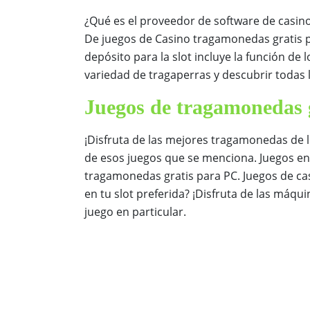
¿Qué es el proveedor de software de casi
De juegos de Casino tragamonedas gratis p
depósito para la slot incluye la función d
variedad de tragaperras y descubrir todas 
Juegos de tragamonedas g
¡Disfruta de las mejores tragamonedas de l
de esos juegos que se menciona. Juegos en
tragamonedas gratis para PC. Juegos de c
en tu slot preferida? ¡Disfruta de las má
juego en particular.