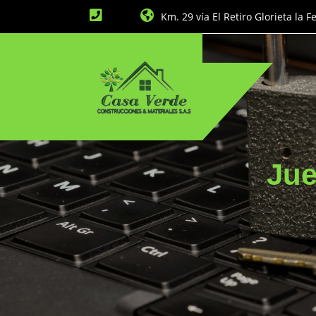
Km. 29 vía El Retiro Glorieta la F
Jue