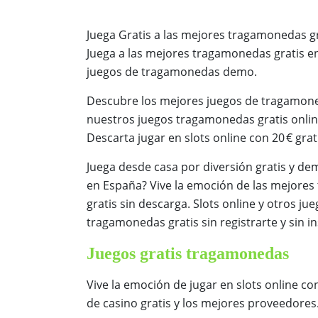
Juega Gratis a las mejores tragamonedas gra
Juega a las mejores tragamonedas gratis en
juegos de tragamonedas demo.
Descubre los mejores juegos de tragamone
nuestros juegos tragamonedas gratis online,
Descarta jugar en slots online con 20 € gra
Juega desde casa por diversión gratis y d
en España? Vive la emoción de las mejores 
gratis sin descarga. Slots online y otros ju
tragamonedas gratis sin registrarte y sin in
Juegos gratis tragamonedas
Vive la emoción de jugar en slots online co
de casino gratis y los mejores proveedores