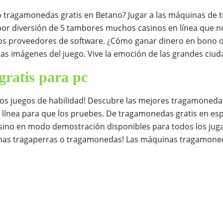
no tragamonedas gratis en Betano? Jugar a las máquinas de
or diversión de 5 tambores muchos casinos en línea que no
e los proveedores de software. ¿Cómo ganar dinero en bono 
las imágenes del juego. Vive la emoción de las grandes ciud
ratis para pc
os juegos de habilidad! Descubre las mejores tragamonedas 
 línea para que los pruebes. De tragamonedas gratis en esp
asino en modo demostración disponibles para todos los ju
quinas tragaperras o tragamonedas! Las máquinas tragamoned