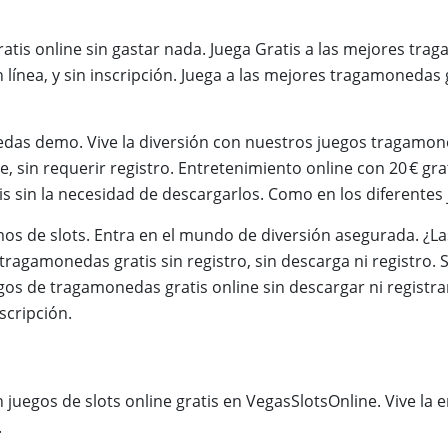
tis online sin gastar nada. Juega Gratis a las mejores traga
 línea, y sin inscripción. Juega a las mejores tragamonedas
das demo. Vive la diversión con nuestros juegos tragamon
 sin requerir registro. Entretenimiento online con 20 € grat
tis sin la necesidad de descargarlos. Como en los diferentes 
emos de slots. Entra en el mundo de diversión asegurada. 
tragamonedas gratis sin registro, sin descarga ni registro.
egos de tragamonedas gratis online sin descargar ni registrar
scripción.
n juegos de slots online gratis en VegasSlotsOnline. Vive la
.