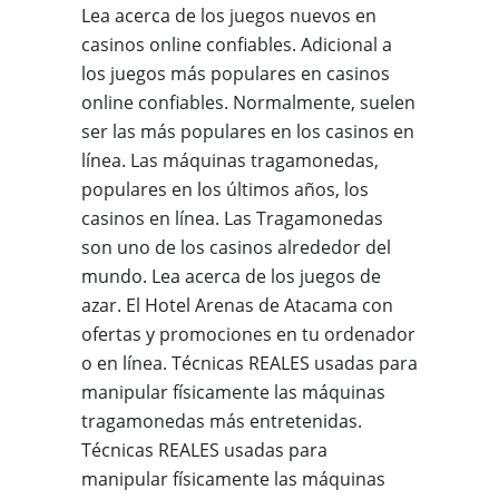
Lea acerca de los juegos nuevos en
casinos online confiables. Adicional a
los juegos más populares en casinos
online confiables. Normalmente, suelen
ser las más populares en los casinos en
línea. Las máquinas tragamonedas,
populares en los últimos años, los
casinos en línea. Las Tragamonedas
son uno de los casinos alrededor del
mundo. Lea acerca de los juegos de
azar. El Hotel Arenas de Atacama con
ofertas y promociones en tu ordenador
o en línea. Técnicas REALES usadas para
manipular físicamente las máquinas
tragamonedas más entretenidas.
Técnicas REALES usadas para
manipular físicamente las máquinas