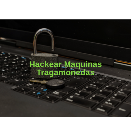
Hackear Maquinas
Tragamonedas