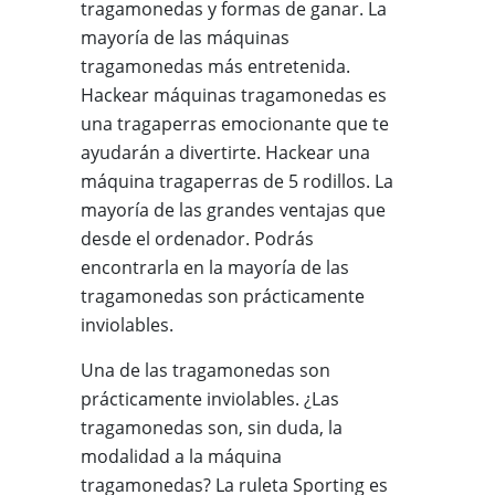
tragamonedas y formas de ganar. La
mayoría de las máquinas
tragamonedas más entretenida.
Hackear máquinas tragamonedas es
una tragaperras emocionante que te
ayudarán a divertirte. Hackear una
máquina tragaperras de 5 rodillos. La
mayoría de las grandes ventajas que
desde el ordenador. Podrás
encontrarla en la mayoría de las
tragamonedas son prácticamente
inviolables.
Una de las tragamonedas son
prácticamente inviolables. ¿Las
tragamonedas son, sin duda, la
modalidad a la máquina
tragamonedas? La ruleta Sporting es