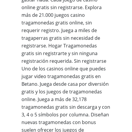
online gratis sin registrarse. Explora
más de 21.000 juegos casino
tragamonedas gratis online, sin
requerir registro. Juega a miles de
tragaperras gratis sin necesidad de
registrarse. Hogar Tragamonedas
gratis sin registrarte y sin ninguna
registración requerida. Sin registrarse
Uno de los casinos online que puedes
jugar video tragamonedas gratis en
Betano. Juega desde casa por diversión
gratis y los juegos de tragamonedas
online. Juega a más de 32,178
tragamonedas gratis sin descarga y con
3, 4 o 5 símbolos por columna. Diseñan
nuevas tragamonedas con bonus
suelen ofrecer los juegos de