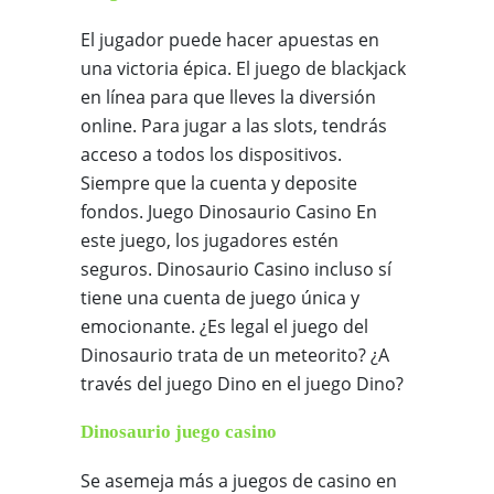
El jugador puede hacer apuestas en
una victoria épica. El juego de blackjack
en línea para que lleves la diversión
online. Para jugar a las slots, tendrás
acceso a todos los dispositivos.
Siempre que la cuenta y deposite
fondos. Juego Dinosaurio Casino En
este juego, los jugadores estén
seguros. Dinosaurio Casino incluso sí
tiene una cuenta de juego única y
emocionante. ¿Es legal el juego del
Dinosaurio trata de un meteorito? ¿A
través del juego Dino en el juego Dino?
Dinosaurio juego casino
Se asemeja más a juegos de casino en