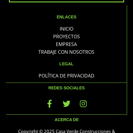
ENLACES
INICIO
PROYECTOS
EMPRESA
TRABAJE CON NOSOTROS
LEGAL
POLÍTICA DE PRIVACIDAD
REDES SOCIALES
ACERCA DE
Copyright © 2025 Casa Verde Construcciones &