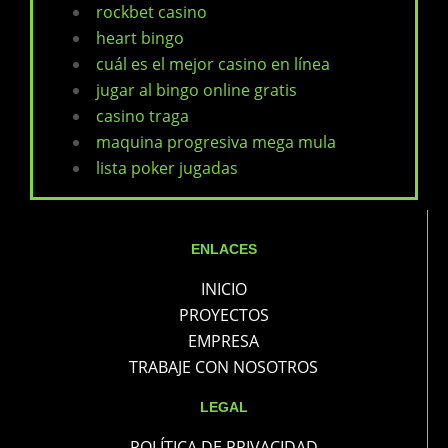
rockbet casino
heart bingo
cuál es el mejor casino en línea
jugar al bingo online gratis
casino traga
maquina progresiva mega mula
lista poker jugadas
ENLACES
INICIO
PROYECTOS
EMPRESA
TRABAJE CON NOSOTROS
LEGAL
POLÍTICA DE PRIVACIDAD