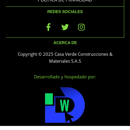
REDES SOCIALES
ACERCA DE
Copyright © 2025 Casa Verde Construcciones &
Materiales S.A.S
Desarrollado y hospedado por: