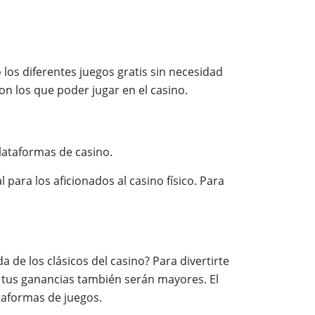
os diferentes juegos gratis sin necesidad
con los que poder jugar en el casino.
plataformas de casino.
para los aficionados al casino físico. Para
a de los clásicos del casino? Para divertirte
á tus ganancias también serán mayores. El
taformas de juegos.