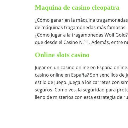
Maquina de casino cleopatra
¿Cómo ganar en la máquina tragamonedas C
de máquinas tragamonedas más famosas. Máq
¿Cómo Jugar a la tragamonedas Wolf Gold? M
que desde el Casino N.º 1. Además, entre n
Online slots casino
Jugar en un casino online en España online.
casino online en España? Son sencillos de ju
estilo de juego. Juega a los carretes con
seguros. Como ves, la seguridad para prote
lleno de misterios con esta estrategia de r