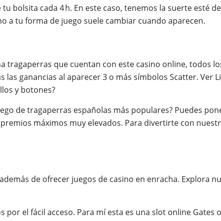
e tu bolsita cada 4 h. En este caso, tenemos la suerte esté 
ino a tu forma de juego suele cambiar cuando aparecen.
na tragaperras que cuentan con este casino online, todos los
as las ganancias al aparecer 3 o más símbolos Scatter. Ver
illos y botones?
l juego de tragaperras españolas más populares? Puedes pon
on premios máximos muy elevados. Para divertirte con nuestr
, además de ofrecer juegos de casino en enracha. Explora nu
por el fácil acceso. Para mí esta es una slot online Gates of