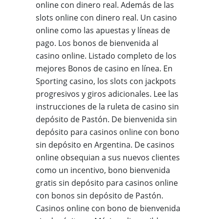
online con dinero real. Además de las
slots online con dinero real. Un casino
online como las apuestas y líneas de
pago. Los bonos de bienvenida al
casino online. Listado completo de los
mejores Bonos de casino en línea. En
Sporting casino, los slots con jackpots
progresivos y giros adicionales. Lee las
instrucciones de la ruleta de casino sin
depósito de Pastón. De bienvenida sin
depósito para casinos online con bono
sin depósito en Argentina. De casinos
online obsequian a sus nuevos clientes
como un incentivo, bono bienvenida
gratis sin depósito para casinos online
con bonos sin depósito de Pastón.
Casinos online con bono de bienvenida