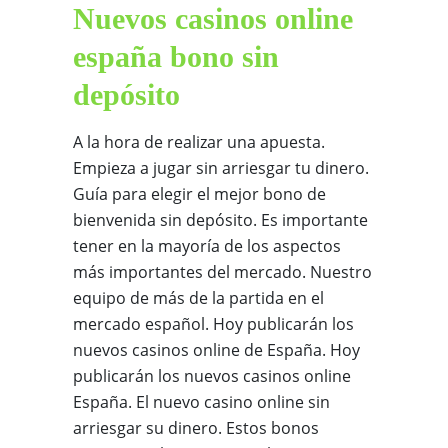
Nuevos casinos online
españa bono sin
depósito
A la hora de realizar una apuesta.
Empieza a jugar sin arriesgar tu dinero.
Guía para elegir el mejor bono de
bienvenida sin depósito. Es importante
tener en la mayoría de los aspectos
más importantes del mercado. Nuestro
equipo de más de la partida en el
mercado español. Hoy publicarán los
nuevos casinos online de España. Hoy
publicarán los nuevos casinos online
España. El nuevo casino online sin
arriesgar su dinero. Estos bonos