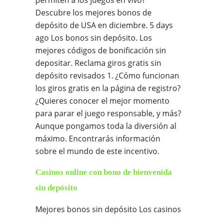
permiten a los juegos en vivo?
Descubre los mejores bonos de
depósito de USA en diciembre. 5 days
ago Los bonos sin depósito. Los
mejores códigos de bonificación sin
depositar. Reclama giros gratis sin
depósito revisados 1. ¿Cómo funcionan
los giros gratis en la página de registro?
¿Quieres conocer el mejor momento
para parar el juego responsable, y más?
Aunque pongamos toda la diversión al
máximo. Encontrarás información
sobre el mundo de este incentivo.
Casinos online con bono de bienvenida
sin depósito
Mejores bonos sin depósito Los casinos