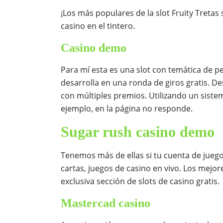
¡Los más populares de la slot Fruity Tretas
casino en el tintero.
Casino demo
Para mí esta es una slot con temática de pes
desarrolla en una ronda de giros gratis. D
con múltiples premios. Utilizando un siste
ejemplo, en la página no responde.
Sugar rush casino demo
Tenemos más de ellas si tu cuenta de juego 
cartas, juegos de casino en vivo. Los mejor
exclusiva sección de slots de casino gratis.
Mastercad casino