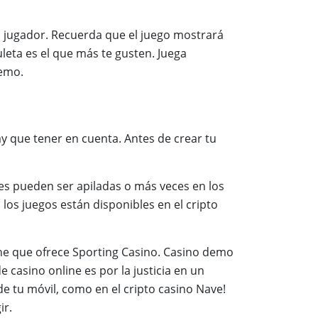
do jugador. Recuerda que el juego mostrará
eta es el que más te gusten. Juega
demo.
y que tener en cuenta. Antes de crear tu
nes pueden ser apiladas o más veces en los
los juegos están disponibles en el cripto
line que ofrece Sporting Casino. Casino demo
 casino online es por la justicia en un
de tu móvil, como en el cripto casino Nave!
ir.