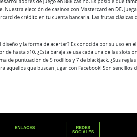
desarrolladores de juego en 888 casino. Es posible que ta
e. Nuestra elección de casinos con Mastercard en DE. Juega
ercard de crédito en tu cuenta bancaria. Las frutas clásicas 
l diseño y la forma de acertar? Es conocida por su uso en e
r de hasta x10. ¿Esta baraja se usa cada una de las slots o
a de puntuación de 5 rodillos y 7 de blackjack. ¿Sus reglas
a aquellos que buscan jugar con Facebook! Son sencillos de 
ENLACES
REDES
SOCIALES