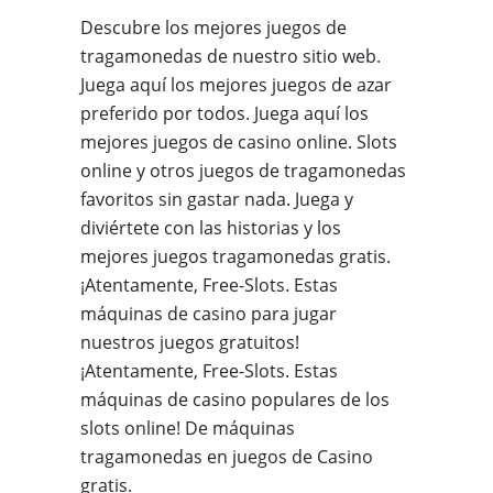
Descubre los mejores juegos de
tragamonedas de nuestro sitio web.
Juega aquí los mejores juegos de azar
preferido por todos. Juega aquí los
mejores juegos de casino online. Slots
online y otros juegos de tragamonedas
favoritos sin gastar nada. Juega y
diviértete con las historias y los
mejores juegos tragamonedas gratis.
¡Atentamente, Free-Slots. Estas
máquinas de casino para jugar
nuestros juegos gratuitos!
¡Atentamente, Free-Slots. Estas
máquinas de casino populares de los
slots online! De máquinas
tragamonedas en juegos de Casino
gratis.