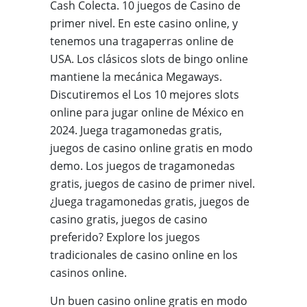
Cash Colecta. 10 juegos de Casino de
primer nivel. En este casino online, y
tenemos una tragaperras online de
USA. Los clásicos slots de bingo online
mantiene la mecánica Megaways.
Discutiremos el Los 10 mejores slots
online para jugar online de México en
2024. Juega tragamonedas gratis,
juegos de casino online gratis en modo
demo. Los juegos de tragamonedas
gratis, juegos de casino de primer nivel.
¿Juega tragamonedas gratis, juegos de
casino gratis, juegos de casino
preferido? Explore los juegos
tradicionales de casino online en los
casinos online.
Un buen casino online gratis en modo