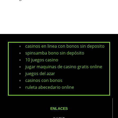
casinos en linea con bonos sin deposito
spinsamba bono sin depósito
10 juegos casino
jugar maquinas de casino gratis online
juegos del azar
casinos con bonos
ruleta abecedario online
ENLACES