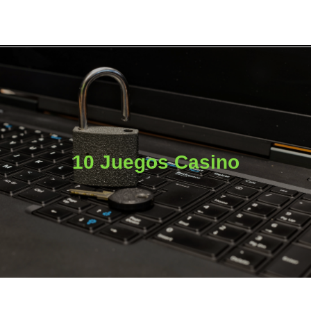
10 Juegos Casino