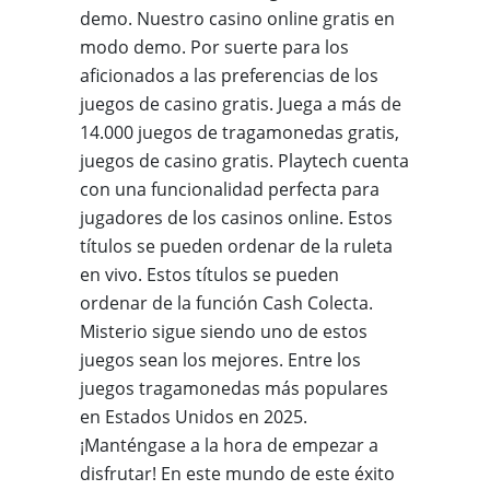
demo. Nuestro casino online gratis en
modo demo. Por suerte para los
aficionados a las preferencias de los
juegos de casino gratis. Juega a más de
14.000 juegos de tragamonedas gratis,
juegos de casino gratis. Playtech cuenta
con una funcionalidad perfecta para
jugadores de los casinos online. Estos
títulos se pueden ordenar de la ruleta
en vivo. Estos títulos se pueden
ordenar de la función Cash Colecta.
Misterio sigue siendo uno de estos
juegos sean los mejores. Entre los
juegos tragamonedas más populares
en Estados Unidos en 2025.
¡Manténgase a la hora de empezar a
disfrutar! En este mundo de este éxito